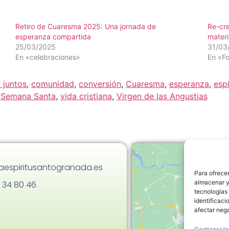
Retiro de Cuaresma 2025: Una jornada de
Re-cre
esperanza compartida
materi
25/03/2025
31/03
En «celebraciones»
En «F
 juntos
,
comunidad
,
conversión
,
Cuaresma
,
esperanza
,
espi
,
Semana Santa
,
vida cristiana
,
Virgen de las Angustias
aespiritusantogranada.es
Para ofrecer
almacenar y/
 34 80 46
tecnologías
identificaci
afectar nega
Haz clic
h