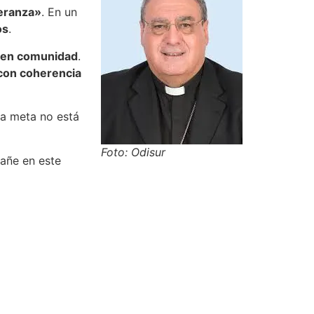
eranza»
. En un
os
.
 en comunidad
.
e con coherencia
ra meta no está
Foto: Odisur
añe en este