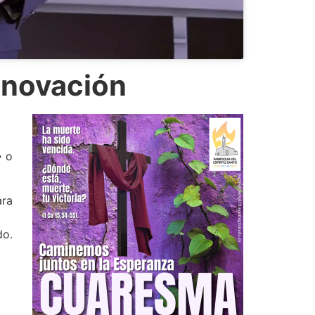
enovación
»
o
ara
do.