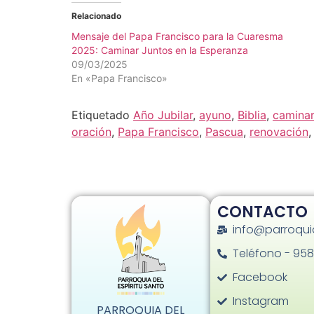
Relacionado
Mensaje del Papa Francisco para la Cuaresma
2025: Caminar Juntos en la Esperanza
09/03/2025
En «Papa Francisco»
Etiquetado
Año Jubilar
,
ayuno
,
Biblia
,
caminar
oración
,
Papa Francisco
,
Pascua
,
renovación
CONTACTO
info@parroqui
Teléfono - 958
Facebook
Instagram
PARROQUIA DEL