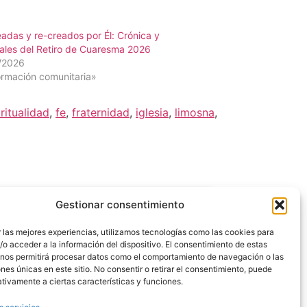
adas y re-creados por Él: Crónica y
ales del Retiro de Cuaresma 2026
/2026
ormación comunitaria»
ritualidad
,
fe
,
fraternidad
,
iglesia
,
limosna
,
Gestionar consentimiento
 las mejores experiencias, utilizamos tecnologías como las cookies para
o acceder a la información del dispositivo. El consentimiento de estas
 nos permitirá procesar datos como el comportamiento de navegación o las
ones únicas en este sitio. No consentir o retirar el consentimiento, puede
tivamente a ciertas características y funciones.
 en «Estoy de acuerdo» para
abilitar Google maps