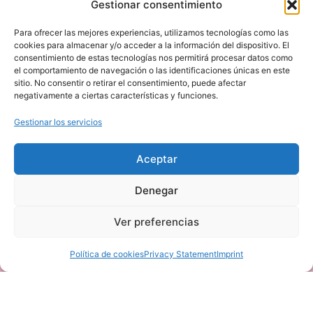
Facebook
Gestionar consentimiento
Instagram
Para ofrecer las mejores experiencias, utilizamos tecnologías como las
C. Joaquina Eguaras, 22 - 18013
cookies para almacenar y/o acceder a la información del dispositivo. El
consentimiento de estas tecnologías nos permitirá procesar datos como
el comportamiento de navegación o las identificaciones únicas en este
sitio. No consentir o retirar el consentimiento, puede afectar
negativamente a ciertas características y funciones.
Gestionar los servicios
Haz clic en «Estoy de acuerdo» para
habilitar Google maps
Aceptar
Política de cookies
Denegar
Estoy de acuerdo
Ver preferencias
Política de cookies
Privacy Statement
Imprint
Todos los derechos reservados ®Parroquia Espíritu Santo