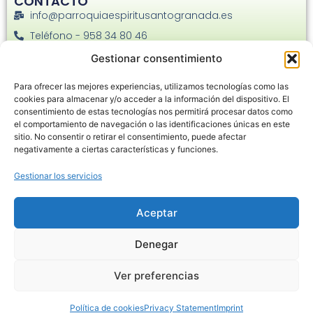
CONTACTO
info@parroquiaespiritusantogranada.es
Teléfono - 958 34 80 46
Facebook
Gestionar consentimiento
Instagram
Para ofrecer las mejores experiencias, utilizamos tecnologías como las
C. Joaquina Eguaras, 22 - 18013
cookies para almacenar y/o acceder a la información del dispositivo. El
consentimiento de estas tecnologías nos permitirá procesar datos como
el comportamiento de navegación o las identificaciones únicas en este
sitio. No consentir o retirar el consentimiento, puede afectar
negativamente a ciertas características y funciones.
Gestionar los servicios
Haz clic en «Estoy de acuerdo» para
habilitar Google maps
Aceptar
Política de cookies
Denegar
Estoy de acuerdo
Ver preferencias
Política de cookies
Privacy Statement
Imprint