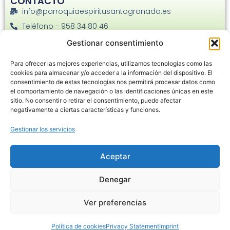
CONTACTO
info@parroquiaespiritusantogranada.es
Teléfono - 958 34 80 46
Facebook
Gestionar consentimiento
Instagram
Para ofrecer las mejores experiencias, utilizamos tecnologías como las
C. Joaquina Eguaras, 22 - 18013
cookies para almacenar y/o acceder a la información del dispositivo. El
consentimiento de estas tecnologías nos permitirá procesar datos como
el comportamiento de navegación o las identificaciones únicas en este
sitio. No consentir o retirar el consentimiento, puede afectar
negativamente a ciertas características y funciones.
Gestionar los servicios
Haz clic en «Estoy de acuerdo» para
habilitar Google maps
Aceptar
Política de cookies
Denegar
Estoy de acuerdo
Ver preferencias
Política de cookies
Privacy Statement
Imprint