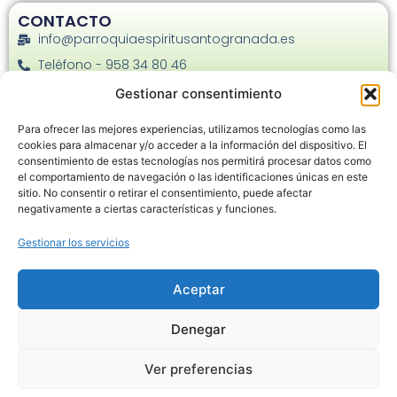
CONTACTO
info@parroquiaespiritusantogranada.es
Teléfono - 958 34 80 46
Facebook
Gestionar consentimiento
Instagram
Para ofrecer las mejores experiencias, utilizamos tecnologías como las
C. Joaquina Eguaras, 22 - 18013
cookies para almacenar y/o acceder a la información del dispositivo. El
consentimiento de estas tecnologías nos permitirá procesar datos como
el comportamiento de navegación o las identificaciones únicas en este
sitio. No consentir o retirar el consentimiento, puede afectar
negativamente a ciertas características y funciones.
Gestionar los servicios
Haz clic en «Estoy de acuerdo» para
habilitar Google maps
Aceptar
Política de cookies
Denegar
Estoy de acuerdo
Ver preferencias