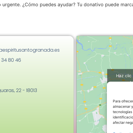
yo urgente. ¿Cómo puedes ayudar? Tu donativo puede marc
aespiritusantogranada.es
 34 80 46
Haz clic
h
uaras, 22 - 18013
Para ofrecer
almacenar y/
tecnologías
identificaci
afectar nega