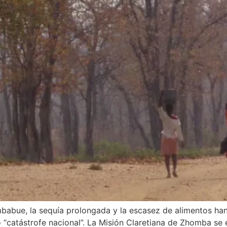
abue, la sequía prolongada y la escasez de alimentos han
 “catástrofe nacional”. La Misión Claretiana de Zhomba se