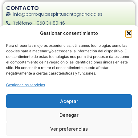
CONTACTO
info@parroquiaespiritusantogranada.es
Teléfono - 958 34 80 46
Facebook
Gestionar consentimiento
Instagram
Para ofrecer las mejores experiencias, utilizamos tecnologías como las
C. Joaquina Eguaras, 22 - 18013
cookies para almacenar y/o acceder a la información del dispositivo. El
consentimiento de estas tecnologías nos permitirá procesar datos como
el comportamiento de navegación o las identificaciones únicas en este
sitio. No consentir o retirar el consentimiento, puede afectar
negativamente a ciertas características y funciones.
Gestionar los servicios
Haz clic en «Estoy de acuerdo» para
habilitar Google maps
Aceptar
Política de cookies
Denegar
Estoy de acuerdo
Ver preferencias