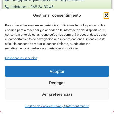
Teléfono - 958 34 80 46
Facebook
Gestionar consentimiento
Instagram
Para ofrecer las mejores experiencias, utilizamos tecnologías como las
C. Joaquina Eguaras, 22 - 18013
cookies para almacenar y/o acceder a la información del dispositivo. El
consentimiento de estas tecnologías nos permitirá procesar datos como
el comportamiento de navegación o las identificaciones únicas en este
sitio. No consentir o retirar el consentimiento, puede afectar
negativamente a ciertas características y funciones.
Gestionar los servicios
Haz clic en «Estoy de acuerdo» para
habilitar Google maps
Aceptar
Política de cookies
Denegar
Estoy de acuerdo
Ver preferencias
Política de cookies
Privacy Statement
Imprint