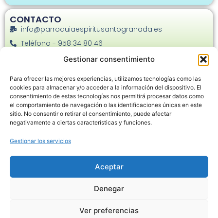
CONTACTO
info@parroquiaespiritusantogranada.es
Teléfono - 958 34 80 46
Facebook
Gestionar consentimiento
Instagram
Para ofrecer las mejores experiencias, utilizamos tecnologías como las
C. Joaquina Eguaras, 22 - 18013
cookies para almacenar y/o acceder a la información del dispositivo. El
consentimiento de estas tecnologías nos permitirá procesar datos como
el comportamiento de navegación o las identificaciones únicas en este
sitio. No consentir o retirar el consentimiento, puede afectar
negativamente a ciertas características y funciones.
Gestionar los servicios
Haz clic en «Estoy de acuerdo» para
habilitar Google maps
Aceptar
Política de cookies
Denegar
Estoy de acuerdo
Ver preferencias