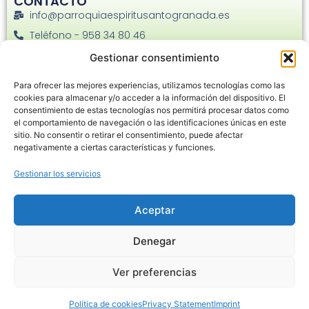
CONTACTO
info@parroquiaespiritusantogranada.es
Teléfono - 958 34 80 46
Facebook
Gestionar consentimiento
Instagram
Para ofrecer las mejores experiencias, utilizamos tecnologías como las
C. Joaquina Eguaras, 22 - 18013
cookies para almacenar y/o acceder a la información del dispositivo. El
consentimiento de estas tecnologías nos permitirá procesar datos como
el comportamiento de navegación o las identificaciones únicas en este
sitio. No consentir o retirar el consentimiento, puede afectar
negativamente a ciertas características y funciones.
Gestionar los servicios
Haz clic en «Estoy de acuerdo» para
habilitar Google maps
Aceptar
Política de cookies
Denegar
Estoy de acuerdo
Ver preferencias
Política de cookies
Privacy Statement
Imprint