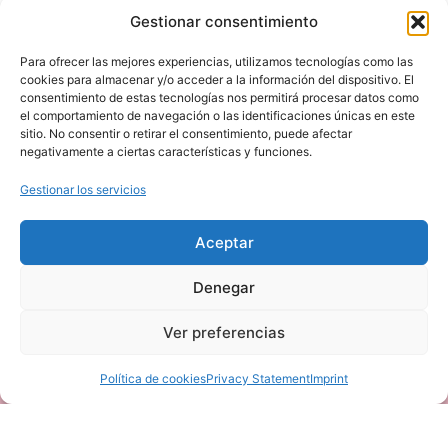
Facebook
Gestionar consentimiento
Instagram
Para ofrecer las mejores experiencias, utilizamos tecnologías como las
C. Joaquina Eguaras, 22 - 18013
cookies para almacenar y/o acceder a la información del dispositivo. El
consentimiento de estas tecnologías nos permitirá procesar datos como
el comportamiento de navegación o las identificaciones únicas en este
sitio. No consentir o retirar el consentimiento, puede afectar
negativamente a ciertas características y funciones.
Gestionar los servicios
Haz clic en «Estoy de acuerdo» para
habilitar Google maps
Aceptar
Política de cookies
Denegar
Estoy de acuerdo
Ver preferencias
Política de cookies
Privacy Statement
Imprint