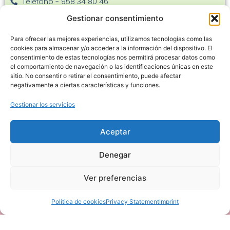
Teléfono - 958 34 80 46
Facebook
Gestionar consentimiento
Instagram
Para ofrecer las mejores experiencias, utilizamos tecnologías como las
C. Joaquina Eguaras, 22 - 18013
cookies para almacenar y/o acceder a la información del dispositivo. El
consentimiento de estas tecnologías nos permitirá procesar datos como
el comportamiento de navegación o las identificaciones únicas en este
sitio. No consentir o retirar el consentimiento, puede afectar
negativamente a ciertas características y funciones.
Gestionar los servicios
Haz clic en «Estoy de acuerdo» para
habilitar Google maps
Aceptar
Política de cookies
Denegar
Estoy de acuerdo
Ver preferencias
Política de cookies
Privacy Statement
Imprint